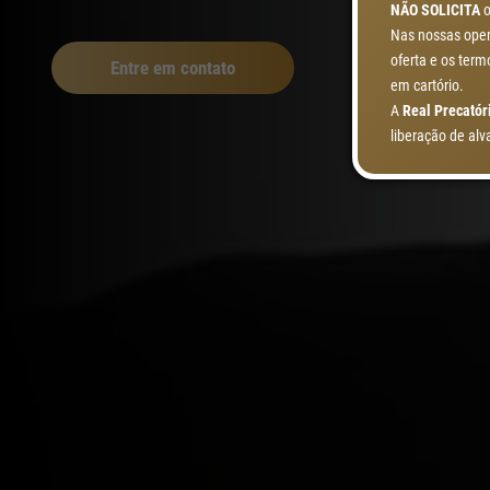
NÃO SOLICITA
o
Nas nossas oper
oferta e os ter
Entre em contato
em cartório.
A
Real Precatór
liberação de alv