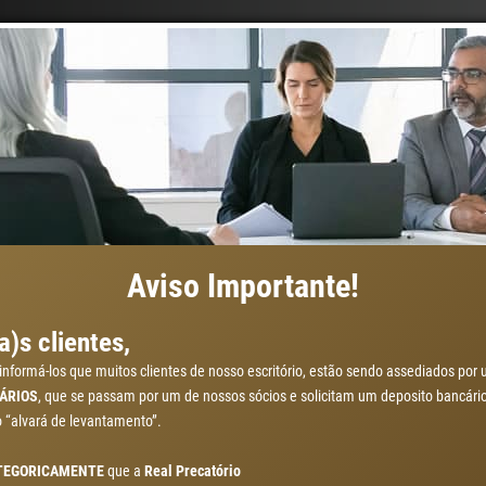
ENTO DO SEU PRECATÓR
Aviso Importante!
)s clientes,
informá-los que muitos clientes de nosso escritório, estão sendo assediados po
ÁRIOS
, que se passam por um de nossos sócios e solicitam um deposito bancário
e antecipação do precatório do mercado. Co
 o “alvará de levantamento”.
ida, simples e sem compromisso. Preencha 
TEGORICAMENTE
que a
Real Precatório