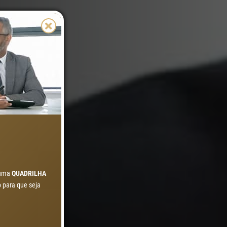
IO
r uma
QUADRILHA
 para que seja
nsulte-
o