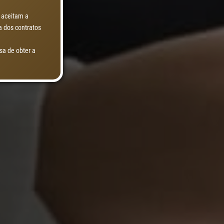
 aceitam a
a dos contratos
a de obter a